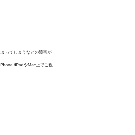
）
止まってしまうなどの障害が
e /iPadやMac上でご視