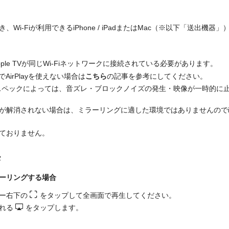
Wi-Fiが利用できるiPhone / iPadまたはMac（※以下「送出機器」
ple TVが同じWi-Fiネットワークに接続されている必要があります。
MacでAirPlayを使えない場合は
こちら
の記事を参考にしてください。
器のスペックによっては、音ズレ・ブロックノイズの発生・映像が一時的に
解消されない場合は、ミラーリングに適した環境ではありませんのでiPhon
ておりません。
タ
をミラーリングする場合
ー右下の
をタップして全画面で再生してください。
れる
をタップします。
。