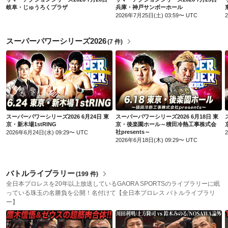
岐阜・じゅうろくプラザ
兵庫・神戸サンボーホール
2026年7月25日(土) 03:59〜 UTC
スーパーパワーシリーズ2026
(
7 件
)
スーパーパワーシリーズ2026 6月24日 東京・新木場1stRING
スーパーパワーシリーズ2026 6月18日 東京・後楽園ホール～積田冷熱工事株式会社presents～
スーパーパワーシリーズ2026 6月24日 東
スーパーパワーシリーズ2026 6月18日 東
京・新木場1stRING
京・後楽園ホール～積田冷熱工事株式会
社presents～
2026年6月24日(水) 09:29〜 UTC
2026年6月18日(木) 09:29〜 UTC
バトルライブラリー
(
199 件
)
全日本プロレスを20年以上放送しているGAORA SPORTSのライブラリーに眠
っている珠玉の名勝負を公開！名付けて【全日本プロレス バトルライブラリ
ー】