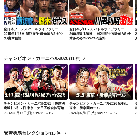
全日本プロレス バトルライブラリー 2015年1月3日 諏訪魔/佐藤光留 VS ゼウス/鷹木信悟
全日本プロレス バトルライブラリー 2006年8月20日 川田利明/土方隆司 VS 鈴木みのる/NOSAWA論外
全日本プロレス バトルライブラリー
全日本プロレス バトルライブラリー
2015年1月3日 諏訪魔/佐藤光留 VS ゼウ
2006年8月20日 川田利明/土方隆司 VS 鈴
ス/鷹木信悟
木みのる/NOSAWA論外
チャンピオン・カーニバル2026
(
11 件
)
チャンピオン・カーニバル2026【優勝決定戦】5月17日 東京・大田区総合体育館
チャンピオン・カーニバル2026 5月5日 東京・後楽園ホール
チャンピオン・カーニバル2026【優勝決
チャンピオン・カーニバル2026 5月5日
定戦】5月17日 東京・大田区総合体育館
東京・後楽園ホール
2026年5月17日(日) 04:58〜 UTC
2026年5月5日(火) 09:14〜 UTC
安齊勇馬セレクション
(
10 件
)