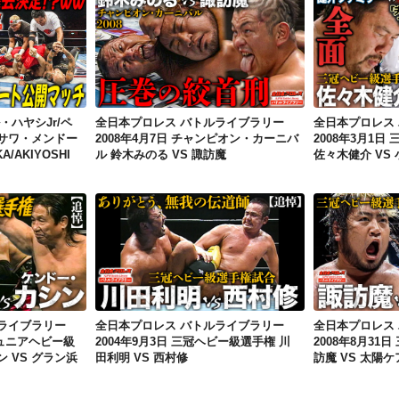
2007年10月18日 ミゲル・ハヤシJr/ペペ・みちのく/エル・ノサワ・メンドーサ VS YAMADA/TANAKA/AKIYOSHI
全日本プロレス バトルライブラリー 2008年4月7日 チャンピオン・カーニバル 鈴木みのる VS 諏訪魔
ル・ハヤシJr/ペ
全日本プロレス バトルライブラリー
全日本プロレス
サワ・メンドー
2008年4月7日 チャンピオン・カーニバ
2008年3月1日
A/AKIYOSHI
ル 鈴木みのる VS 諏訪魔
佐々木健介 VS
全日本プロレス バトルライブラリー 2002年7月17日 世界ジュニアヘビー級選手権 ケンドー・カシン VS グラン浜田
全日本プロレス バトルライブラリー 2004年9月3日 三冠ヘビー級選手権 川田利明 VS 西村修
ライブラリー
全日本プロレス バトルライブラリー
全日本プロレス
ジュニアヘビー級
2004年9月3日 三冠ヘビー級選手権 川
2008年8月31
 VS グラン浜
田利明 VS 西村修
訪魔 VS 太陽ケ