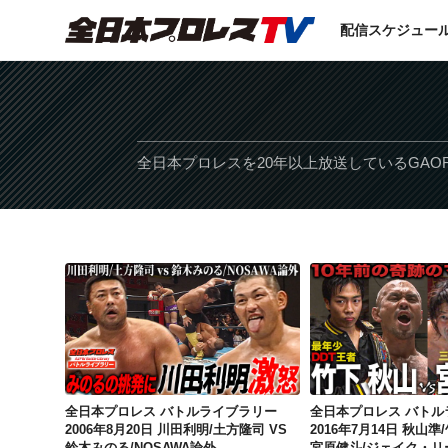
配信スケジュー
全日本プロレスを20年以上放送しているGAO
全日本プロレス バトルライブラリー 2006年8月20日 川田利明/土方隆司 VS 鈴木みのる/NOSAWA論外
全日本プロレス バトルライブラリー
全日本プロレス バトル
2006年8月20日 川田利明/土方隆司 VS
2016年7月14日 秋山準
鈴木みのる/NOSAWA論外
宮原健斗/ジェイク・リ