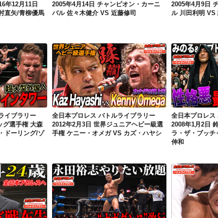
6年12月11日
2005年4月14日 チャンピオン・カーニ
2005年4月9
野村直矢/青柳優馬
バル 佐々木健介 VS 近藤修司
ル 川田利明 VS
全日本プロレス バトルライブラリー 2012年9月23日 世界タッグ選手権 大森隆男/征矢学 VS ジョー・ドーリング/ゾディアック
全日本プロレス バトルライブラリー 2012年2月3日 世界ジュニアヘビー級選手権 ケニー・オメガ VS カズ・ハヤシ
ライブラリー
全日本プロレス バトルライブラリー
全日本プロレス
タッグ選手権 大森
2012年2月3日 世界ジュニアヘビー級選
2008年1月2日
ー・ドーリング/ゾ
手権 ケニー・オメガ VS カズ・ハヤシ
ラ・ザ・ブッチャ
伸和
全日本プロレス バトルライブラリー 2013年9月23日 秋山準 VS 宮原健斗
全日本プロレス バトルライブラリー 2012年3月4日 永田裕志 VS 河野真幸