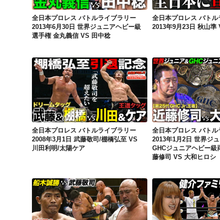
全日本プロレス バトルライブラリー
全日本プロレス バトル
2013年6月30日 世界ジュニアヘビー級
2013年9月23日 秋山準
選手権 金丸義信 VS 田中稔
全日本プロレス バトルライブラリー 2008年3月1日 武藤敬司/棚橋弘至 VS 川田利明/太陽ケア
全日本プロレス バトルライブラリー
全日本プロレス バトル
2008年3月1日 武藤敬司/棚橋弘至 VS
2013年1月2日 世界
川田利明/太陽ケア
GHCジュニアヘビー級
藤修司 VS 大和ヒロシ
全日本プロレス バトルライブラリー 2010年9月10日 武藤敬司復帰戦 武藤敬司 VS 船木誠勝