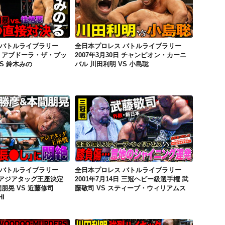
全日本プロレス バトルライブラリー 2007年10月18日 アブドーラ・ザ・ブッチャー/渕正信 VS 鈴木みのる/MAZADA
全日本プロレス バトルライブラリー 2007年3月30日 チャンピオン・カーニバル 川田利明 VS 小島聡
 バトルライブラリー
全日本プロレス バトルライブラリー
8日 アブドーラ・ザ・ブッ
2007年3月30日 チャンピオン・カーニ
S 鈴木みの
バル 川田利明 VS 小島聡
全日本プロレス バトルライブラリー 2005年6月19日 アジアタッグ王座決定戦 中嶋勝彦 本間朋晃 VS 近藤修司 "brother"YASSHI
全日本プロレス バトルライブラリー 2001年7月14日 三冠ヘビー級選手権 武藤敬司 VS スティーブ・ウィリアムス
 バトルライブラリー
全日本プロレス バトルライブラリー
日 アジアタッグ王座決定
2001年7月14日 三冠ヘビー級選手権 武
朋晃 VS 近藤修司
藤敬司 VS スティーブ・ウィリアムス
HI