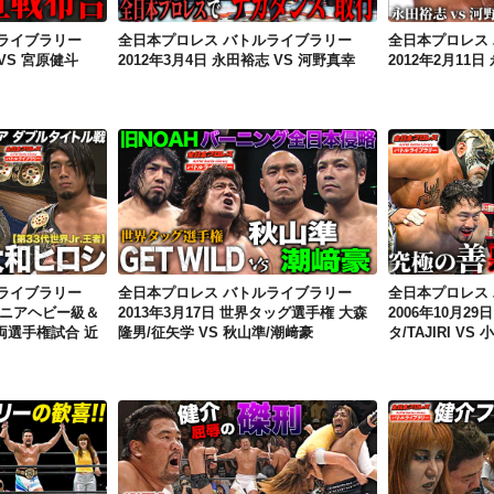
ライブラリー
全日本プロレス バトルライブラリー
全日本プロレス
 VS 宮原健斗
2012年3月4日 永田裕志 VS 河野真幸
2012年2月11
全日本プロレス バトルライブラリー 2013年1月2日 世界ジュニアヘビー級＆GHCジュニアヘビー級両選手権試合 近藤修司 VS 大和ヒロシ
全日本プロレス バトルライブラリー 2013年3月17日 世界タッグ選手権 大森隆男/征矢学 VS 秋山準/潮﨑豪
ライブラリー
全日本プロレス バトルライブラリー
全日本プロレス
ジュニアヘビー級＆
2013年3月17日 世界タッグ選手権 大森
2006年10月2
両選手権試合 近
隆男/征矢学 VS 秋山準/潮﨑豪
タ/TAJIRI V
全日本プロレス バトルライブラリー 2005年7月26日 アジアタッグ選手権 近藤修司/"brother"YASSHI VS 佐々木健介/中嶋勝彦
全日本プロレス バトルライブラリー 2005年7月15日 佐々木健介/本間朋晃/中嶋勝彦 VS TARU/近藤修司/"brother"YASSHI