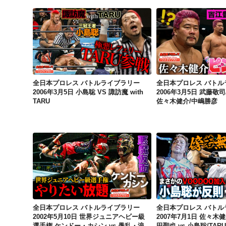
全日本プロレス バトルライブラリー 2006年3月5日 小島聡 VS 諏訪魔 with TARU
全日本プロレス バトルライブラリー
全日本プロレス バトル
2006年3月5日 小島聡 VS 諏訪魔 with
2006年3月5日 武藤敬司
TARU
佐々木健介/中嶋勝彦
全日本プロレス バトルライブラリー 2002年5月10日 世界ジュニアヘビー級選手権 ケンドー・カシン vs 愚乱・浪花
全日本プロレス バトルライブラリー
全日本プロレス バトル
2002年5月10日 世界ジュニアヘビー級
2007年7月1日 佐々木
選手権 ケンドー・カシン vs 愚乱・浪
田聖也 vs 小島聡/TAR