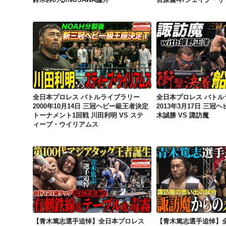
全日本プロレス バトルライブラリー 2000年10月14日 三冠ヘビー級王者決定トーナメント1回戦 川田利明 VS スティーブ・ウイリアムス
全日本プロレス バトルライブラリー
全日本プロレス バトル
2000年10月14日 三冠ヘビー級王者決定
2013年3月17日 三冠
トーナメント1回戦 川田利明 VS ステ
木誠勝 VS 諏訪魔
ィーブ・ウイリアムス
【青木篤志選手追悼】全日本プロレス バトルライブラリー 2016年11月27日 アジアタッグ選手権 青木篤志/佐藤光留 VS 大仁田厚/渕正信
【青木篤志選手追悼】全日本プロレス
【青木篤志選手追悼】