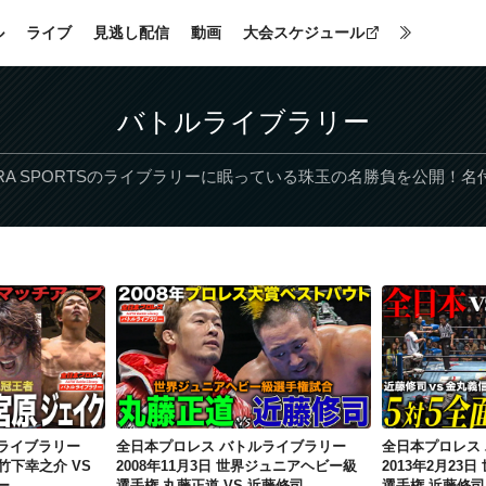
ル
ライブ
見逃し配信
動画
大会スケジュール
バトルライブラリー
RA SPORTSのライブラリーに眠っている珠玉の名勝負を公開！
全日本プロレス バトルライブラリー 2016年7月14日 秋山準/竹下幸之介 VS 宮原健斗/ジェイク・リー
全日本プロレス バトルライブラリー 2008年11月3日 世界ジュニアヘビー級選手権 丸藤正道 VS 近藤修司
ライブラリー
全日本プロレス バトルライブラリー
全日本プロレス
/竹下幸之介 VS
2008年11月3日 世界ジュニアヘビー級
2013年2月23
ー
選手権 丸藤正道 VS 近藤修司
選手権 近藤修司