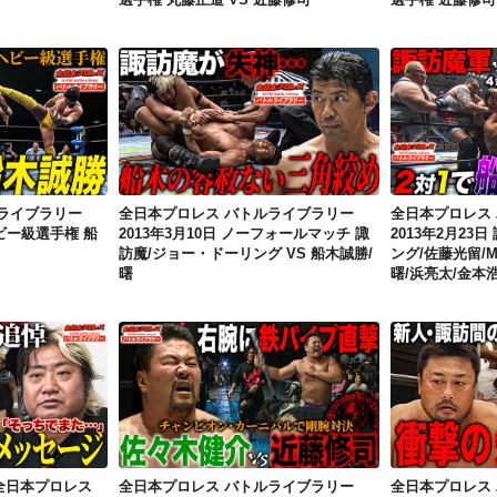
全日本プロレス バトルライブラリー 2013年3月17日 三冠ヘビー級選手権 船木誠勝 VS 諏訪魔
全日本プロレス バトルライブラリー 2013年3月10日 ノーフォールマッチ 諏訪魔/ジョー・ドーリング VS 船木誠勝/曙
ライブラリー
全日本プロレス バトルライブラリー
全日本プロレス
ヘビー級選手権 船
2013年3月10日 ノーフォールマッチ 諏
2013年2月23
訪魔/ジョー・ドーリング VS 船木誠勝/
ング/佐藤光留/M
曙
曙/浜亮太/金本
【青木篤志選手追悼】全日本プロレス バトルライブラリー 2016年12月11日 諏訪魔/青木篤志 VS 野村直矢/青柳優馬
全日本プロレス バトルライブラリー 2005年4月14日 チャンピオン・カーニバル 佐々木健介 VS 近藤修司
全日本プロレス
全日本プロレス バトルライブラリー
全日本プロレス