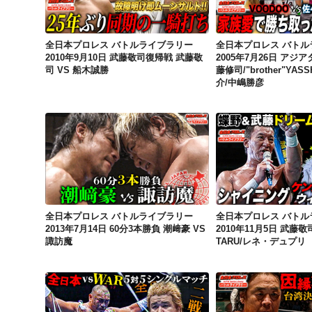
全日本プロレス バトルライブラリー
全日本プロレス バトル
2010年9月10日 武藤敬司復帰戦 武藤敬
2005年7月26日 アジ
司 VS 船木誠勝
藤修司/"brother"YAS
介/中嶋勝彦
全日本プロレス バトルライブラリー 2013年7月14日 60分3本勝負 潮﨑豪 VS 諏訪魔
全日本プロレス バトルライブラリー
全日本プロレス バトル
2013年7月14日 60分3本勝負 潮﨑豪 VS
2010年11月5日 武藤敬
諏訪魔
TARU/レネ・デュプリ