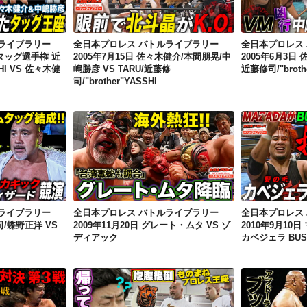
ライブラリー
全日本プロレス バトルライブラリー
全日本プロレス
アタッグ選手権 近
2005年7月15日 佐々木健介/本間朋晃/中
2005年6月3日
SHI VS 佐々木健
嶋勝彦 VS TARU/近藤修
近藤修司/"broth
司/"brother"YASSHI
全日本プロレス バトルライブラリー 2010年11月5日 武藤敬司/蝶野正洋 VS TARU/レネ・デュプリ
全日本プロレス バトルライブラリー 2009年11月20日 グレート・ムタ VS ゾディアック
ライブラリー
全日本プロレス バトルライブラリー
全日本プロレス
司/蝶野正洋 VS
2009年11月20日 グレート・ムタ VS ゾ
2010年9月10
ディアック
カベジェラ BUSH