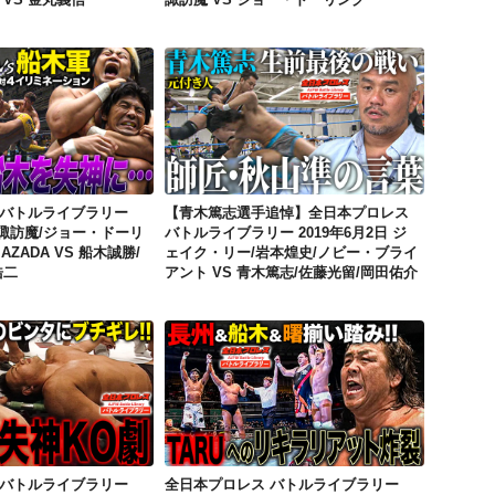
全日本プロレス バトルライブラリー 2013年2月23日 諏訪魔/ジョー・ドーリング/佐藤光留/MAZADA VS 船木誠勝/曙/浜亮太/金本浩二
【青木篤志選手追悼】全日本プロレス バトルライブラリー 2019年6月2日 ジェイク・リー/岩本煌史/ノビー・ブライアント VS 青木篤志/佐藤光留/岡田佑介
 バトルライブラリー
【青木篤志選手追悼】全日本プロレス
日 諏訪魔/ジョー・ドーリ
バトルライブラリー 2019年6月2日 ジ
AZADA VS 船木誠勝/
ェイク・リー/岩本煌史/ノビー・ブライ
浩二
アント VS 青木篤志/佐藤光留/岡田佑介
全日本プロレス バトルライブラリー 2005年4月9日 チャンピオン・カーニバル 川田利明 VS 諏訪間幸平
全日本プロレス バトルライブラリー 2009年11月20日 長州力/船木誠勝/曙/カズ・ハヤシ VS TARU/ジョー・ドーリング/稔/歳三
 バトルライブラリー
全日本プロレス バトルライブラリー