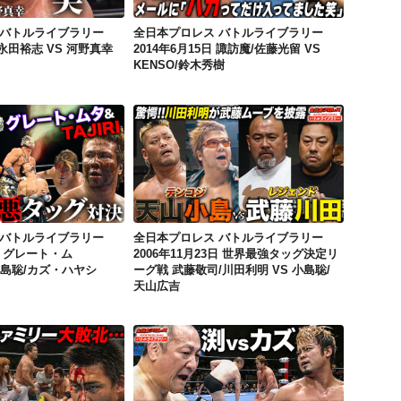
 バトルライブラリー
全日本プロレス バトルライブラリー
日 永田裕志 VS 河野真幸
2014年6月15日 諏訪魔/佐藤光留 VS
KENSO/鈴木秀樹
全日本プロレス バトルライブラリー 2006年10月29日 グレート・ムタ/TAJIRI VS 小島聡/カズ・ハヤシ
全日本プロレス バトルライブラリー 2006年11月23日 世界最強タッグ決定リーグ戦 武藤敬司/川田利明 VS 小島聡/天山広吉
 バトルライブラリー
全日本プロレス バトルライブラリー
9日 グレート・ム
2006年11月23日 世界最強タッグ決定リ
S 小島聡/カズ・ハヤシ
ーグ戦 武藤敬司/川田利明 VS 小島聡/
天山広吉
全日本プロレス バトルライブラリー 2005年6月3日 佐々木健介/中嶋勝彦 VS 近藤修司/"brother"YASSHI
全日本プロレス バトルライブラリー 2010年1月2日 世界ジュニアヘビー級選手権 カズ・ハヤシ VS 渕正信