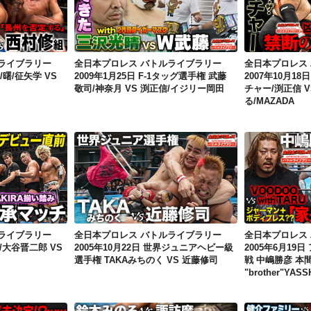
全日本プロレス バトルライブラリー 2009年11月21日 長州力/曙/征矢学 VS 西村修/真田聖也/KAI
全日本プロレス バトルライブラリー 2009年1月25日 F-1タッグ選手権 武藤敬司/神奈月 VS 渕正信/イジリー岡田
ライブラリー
全日本プロレス バトルライブラリー
全日本プロレス
/曙/征矢学 VS
2009年1月25日 F-1タッグ選手権 武藤
2007年10月1
敬司/神奈月 VS 渕正信/イジリー岡田
チャー/渕正信 V
る/MAZADA
全日本プロレス バトルライブラリー 2011年2月6日 武藤敬司/大谷晋二郎 VS 船木誠勝/AKIRA
全日本プロレス バトルライブラリー 2005年10月22日 世界ジュニアヘビー級選手権 TAKAみちのく VS 近藤修司
ライブラリー
全日本プロレス バトルライブラリー
全日本プロレス
司/大谷晋二郎 VS
2005年10月22日 世界ジュニアヘビー級
2005年6月19
選手権 TAKAみちのく VS 近藤修司
戦 中嶋勝彦 本間
"brother"YASS