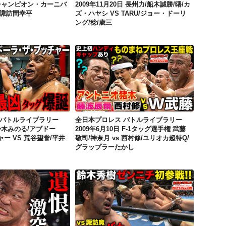
日 チャンピオン・カーニバ
2009年11月20日 長州力/船木誠勝/曙/カ
 諏訪間幸平
ズ・ハヤシ VS TARU/ジョー・ドーリ
ング/稔/歳三
全日本プロレス バトルライブラリー 2008年1月2日 鈴木みのる/アブドーラ・ザ・ブッチャー VS 荒谷望誉/平井伸和
全日本プロレス バトルライブラリー 2009年6月10日 F-1タッグ選手権 武藤敬司/神奈月 vs 西村修/ユリオカ超特Q/グラップラーたかし
 バトルライブラリー
全日本プロレス バトルライブラリー
 鈴木みのる/アブドー
2009年6月10日 F-1タッグ選手権 武藤
ー VS 荒谷望誉/平井
敬司/神奈月 vs 西村修/ユリオカ超特Q/
グラップラーたかし
全日本プロレス バトルライブラリー 2012年2月11日 永田裕志 VS 河野真幸
全日本プロレス バトルライブラリー 2014年6月15日 諏訪魔/佐藤光留 VS KENSO/鈴木秀樹