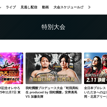
ル
ライブ
見逃し配信
動画
大会スケジュール
特別大会
土井成樹デビュー25周年記念オレやろプロデュース2025」2025年11月7日 東京・新宿FACE
我蛇髑髏プロデュース大会「蛇我異転生 produced by 我蛇髑髏」安齊勇馬 VS 加藤良輝
年記念オレやろ
我蛇髑髏プロデュース大会「蛇我異転
全日本プロレス
5年11月7日 東
生 produced by 我蛇髑髏」安齊勇馬
いただきへのはじ
VS 加藤良輝
岡・北里アリー