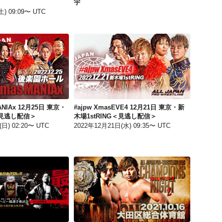
宇
) 09:09〜 UTC
#ajpw Xmas MANIAx 12月25日 東京・後楽園ホール＜見逃し配信＞
#ajpw XmasEVE4 12月21日 東京・新木場1stRING＜見逃し配信＞
MANIAx 12月25日 東京・
#ajpw XmasEVE4 12月21日 東京・新
見逃し配信＞
木場1stRING＜見逃し配信＞
日) 02:20〜 UTC
2022年12月21日(水) 09:35〜 UTC
LECクリンぱっ！presents Champions Night 3～50th Anniversary Tour～ 2022/3/21 東京・大田区総合体育館
2021 Champions Night 2 ～全日本プロレス49周年記念大会～ 10月16日 東京・大田区総合体育館＜見逃し配信＞