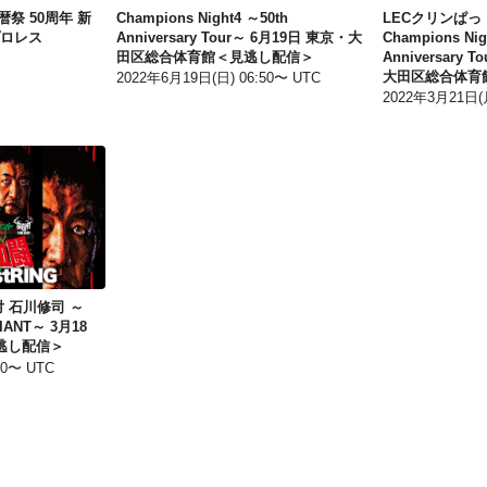
祭 50周年 新
Champions Night4 ～50th
LECクリンぱっ！p
プロレス
Anniversary Tour～ 6月19日 東京・大
Champions Nig
田区総合体育館＜見逃し配信＞
Anniversary T
大田区総合体育
2022年6月19日(日) 06:50〜 UTC
2022年3月21日(月
特別興行 血闘 葛西純 対 石川修司 ～CRAZY MONKEY vs GIANT～ 3月18日 新木場1stRING＜見逃し配信＞
対 石川修司 ～
IANT～ 3月18
見逃し配信＞
50〜 UTC