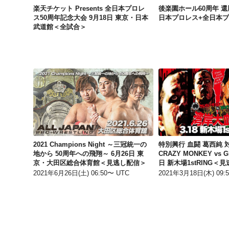
楽天チケット Presents 全日本プロレ
後楽園ホール60周年 還暦
ス50周年記念大会 9月18日 東京・日本
日本プロレス+全日本
武道館＜全試合＞
2021 Champions Night ～三冠統一の地から 50周年への飛翔～ 6月26日 東京・大田区総合体育館＜見逃し配信＞
2021 Champions Night ～三冠統一の
特別興行 血闘 葛西純 
地から 50周年への飛翔～ 6月26日 東
CRAZY MONKEY vs G
京・大田区総合体育館＜見逃し配信＞
日 新木場1stRING＜
2021年6月26日(土) 06:50〜 UTC
2021年3月18日(木) 09: