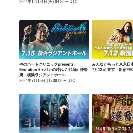
2024年12月31日(火) 04:59〜 UTC
やのハートクリニックpresents Evolution 6＋バカの時代 7月15日 神奈川・横浜ラジアントホール
やのハートクリニックpresents
みんながもっと東京日
Evolution 6＋バカの時代 7月15日 神奈
7月12日 東京・新宿FA
川・横浜ラジアントホール
2024年7月15日(月) 08:00〜 UTC
楽天チケット Presents 全日本プロレス50周年記念大会 9月18日 東京・日本武道館＜全試合＞