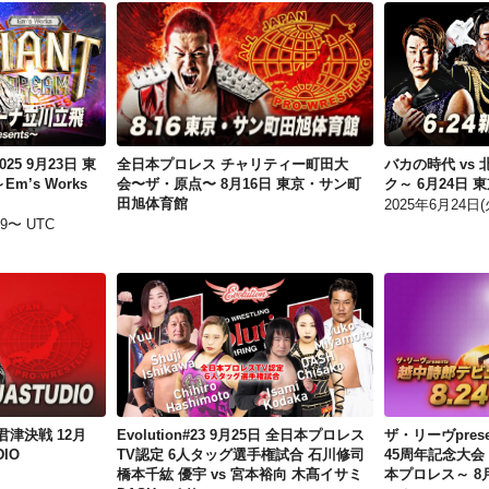
ジャイアントドリーム2025 9月23日 東京・アリーナ立川立飛～Em’s Works presents～
全日本プロレス チャリティー町田大会〜ザ・原点〜 8月16日 東京・サン町田旭体育館
5 9月23日 東
全日本プロレス チャリティー町田大
バカの時代 vs
’s Works
会〜ザ・原点〜 8月16日 東京・サン町
ク～ 6月24日 東
田旭体育館
2025年6月24日(火
59〜 UTC
全日本プロレス 師走の君津決戦 12月15日 千葉・AQUASTUDIO
Evolution#23 9月25日 全日本プロレスTV認定 6人タッグ選手権試合 石川修司 橋本千紘 優宇 vs 宮本裕向 木髙イサミ DASH・チサコ
津決戦 12月
Evolution#23 9月25日 全日本プロレス
ザ・リーヴpres
IO
TV認定 6人タッグ選手権試合 石川修司
45周年記念大会 ～
橋本千紘 優宇 vs 宮本裕向 木髙イサミ
本プロレス～ 8