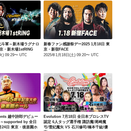
バカの時代 vs 北斗軍～新木場ラグナロク～ 6月24日 東京・新木場1stRING
新春ファン感謝祭デー2025 1月18日 東京・新宿FACE
 北斗軍～新木場ラグナロ
新春ファン感謝祭デー2025 1月18日 東
京・新木場1stRING
京・新宿FACE
) 09:29〜 UTC
2025年1月18日(土) 09:20〜 UTC
ザ・リーヴpresents 越中詩郎デビュー45周年記念大会 ～supported by 全日本プロレス～ 8月24日 東京・後楽園ホール
Evolution 7月18日 全日本プロレスTV認定 6人タッグ選手権 諏訪魔/尾崎魔弓/雪妃魔矢 VS 石川修司/橋本千紘/優宇
ents 越中詩郎デビュー
Evolution 7月18日 全日本プロレスTV
supported by 全日
認定 6人タッグ選手権 諏訪魔/尾崎魔
月24日 東京・後楽園ホ
弓/雪妃魔矢 VS 石川修司/橋本千紘/優