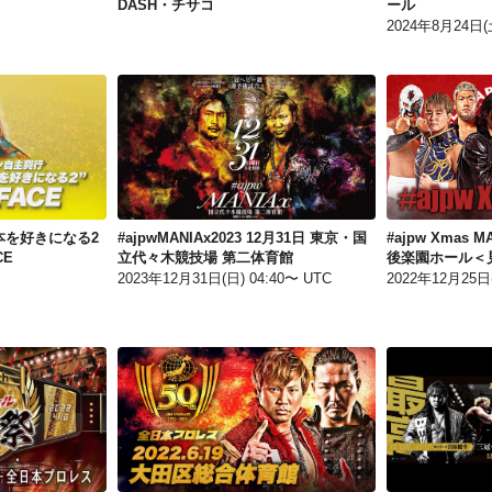
DASH・チサコ
ール
2024年8月24日(土
みんながもっと東京日本を好きになる2 7月12日 東京・新宿FACE
#ajpwMANIAx2023 12月31日 東京・国立代々木競技場 第二体育館
本を好きになる2
#ajpwMANIAx2023 12月31日 東京・国
#ajpw Xmas 
CE
立代々木競技場 第二体育館
後楽園ホール＜
2023年12月31日(日) 04:40〜 UTC
2022年12月25日(
後楽園ホール60周年 還暦祭 50周年 新日本プロレス+全日本プロレス
Champions Night4 ～50th Anniversary Tour～ 6月19日 東京・大田区総合体育館＜見逃し配信＞