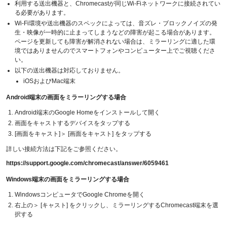
利用する送出機器と、Chromecastが同じWi-Fiネットワークに接続されてい
る必要があります。
Wi-Fi環境や送出機器のスペックによっては、音ズレ・ブロックノイズの発
生・映像が一時的に止まってしまうなどの障害が起こる場合があります。
ページを更新しても障害が解消されない場合は、ミラーリングに適した環
境ではありませんのでスマートフォンやコンピューター上でご視聴くださ
い。
以下の送出機器は対応しておりません。
iOSおよびMac端末
Android端末の画面をミラーリングする場合
Android端末のGoogle Homeをインストールして開く
画面をキャストするデバイスをタップする
[画面をキャスト]＞ [画面をキャスト] をタップする
詳しい接続方法は下記をご参照ください。
https://support.google.com/chromecast/answer/6059461
Windows端末の画面をミラーリングする場合
WindowsコンピュータでGoogle Chromeを開く
右上の＞ [キャスト] をクリックし、ミラーリングするChromecast端末を選
択する