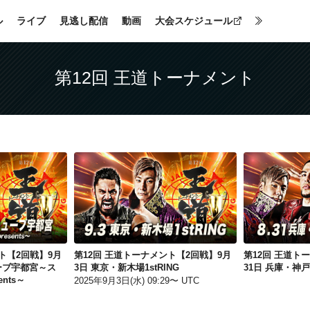
ル
ライブ
見逃し配信
動画
大会スケジュール
第12回 王道トーナメント
第12回 王道トーナメント【2回戦】9月6日 栃木・ライトキューブ宇都宮～ステーキハウス寿楽 presents～
第12回 王道トーナメント【2回戦】9月3日 東京・新木場1stRING
ト【2回戦】9月
第12回 王道トーナメント【2回戦】9月
第12回 王道ト
ーブ宇都宮～ス
3日 東京・新木場1stRING
31日 兵庫・神
nts～
2025年9月3日(水) 09:29〜 UTC