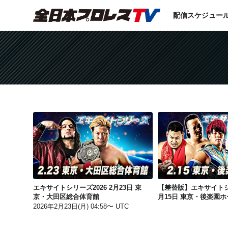
配信スケジュー
エキサイトシリーズ2026 2月23日 東京・大田区総合体育館
エキサイトシリーズ2026 2月23日 東
【差替版】エキサイトシリ
京・大田区総合体育館
月15日 東京・後楽園ホ
2026年2月23日(月) 04:58〜 UTC