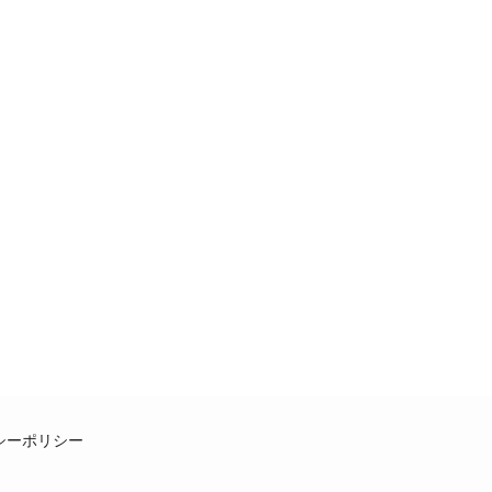
シーポリシー