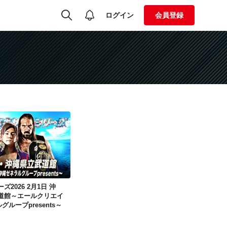
ログイン
会員登録
エキサイトシリーズ2026 2月1日 沖縄・沖縄県立武道館～エールクリエイト&沖縄ゼネラルグループpresents～
2026 2月1日 沖
道館～エールクリエイ
ループpresents～